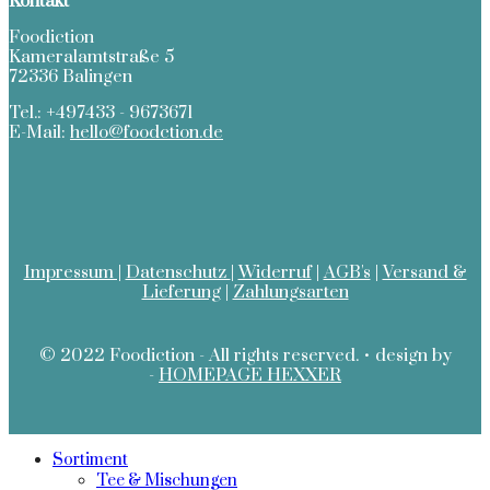
Kontakt
Foodiction
Kameralamtstraße 5
72336 Balingen
Tel.: +497433 - 9673671
E-Mail:
hello@foodction.de
Impressum |
Datenschutz
|
Widerruf
|
AGB's
|
Versand &
Lieferung
|
Zahlungsarten
© 2022 Foodiction - All rights reserved. • design by
-
HOMEPAGE HEXXER
Sortiment
Tee & Mischungen