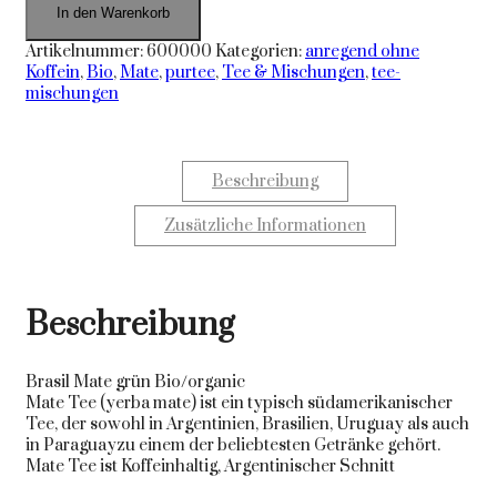
In den Warenkorb
Artikelnummer:
600000
Kategorien:
anregend ohne
Koffein
,
Bio
,
Mate
,
purtee
,
Tee & Mischungen
,
tee-
mischungen
Beschreibung
Zusätzliche Informationen
Beschreibung
Brasil Mate grün Bio/organic
Mate Tee (yerba mate) ist ein typisch südamerikanischer
Tee, der sowohl in Argentinien, Brasilien, Uruguay als auch
in Paraguayzu einem der beliebtesten Getränke gehört.
Mate Tee ist Koffeinhaltig, Argentinischer Schnitt