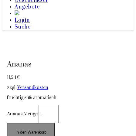
Geschenkset
Angebote
Login
Suche
Ananas
11,24
€
zzgl.
Versandkosten
fruchtig süß aromatisch
Ananas Menge
In den Warenkorb