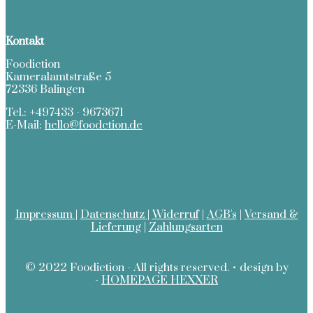
Kontakt
Foodiction
Kameralamtstraße 5
72336 Balingen
Tel.: +497433 - 9673671
E-Mail:
hello@foodction.de
Impressum |
Datenschutz
|
Widerruf
|
AGB's
|
Versand &
Lieferung
|
Zahlungsarten
© 2022 Foodiction - All rights reserved. • design by
-
HOMEPAGE HEXXER